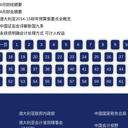
4月财经摘要
4月财会摘要
澳大利亚2014-15财年预算案要点全概览
中国证监会详解新国九条
永续债明确会计处理方式 可计入权益
一页
1
2
3
4
5
6
7
8
9
1
7
18
19
20
21
22
23
24
25
26
27
4
35
36
37
38
39
40
41
42
43
44
1
52
53
54
55
56
57
58
59
60
61
澳大利亚联邦内政部
中国国家税务总局
澳大利亚会计准则理事会
中国会计视野