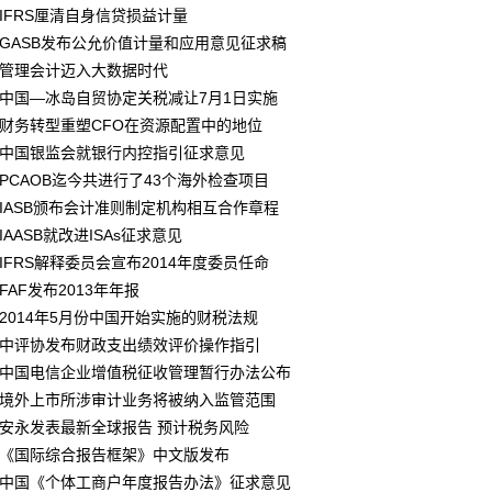
IFRS厘清自身信贷损益计量
GASB发布公允价值计量和应用意见征求稿
管理会计迈入大数据时代
中国—冰岛自贸协定关税减让7月1日实施
财务转型重塑CFO在资源配置中的地位
中国银监会就银行内控指引征求意见
PCAOB迄今共进行了43个海外检查项目
IASB颁布会计准则制定机构相互合作章程
IAASB就改进ISAs征求意见
IFRS解释委员会宣布2014年度委员任命
FAF发布2013年年报
2014年5月份中国开始实施的财税法规
中评协发布财政支出绩效评价操作指引
中国电信企业增值税征收管理暂行办法公布
境外上市所涉审计业务将被纳入监管范围
安永发表最新全球报告 预计税务风险
《国际综合报告框架》中文版发布
中国《个体工商户年度报告办法》征求意见