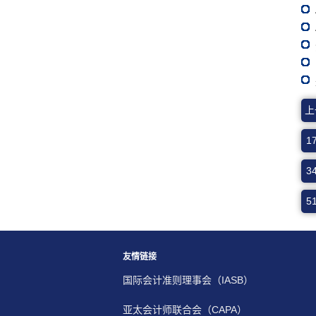
上
1
3
5
友情链接
国际会计准则理事会（IASB）
亚太会计师联合会（CAPA）