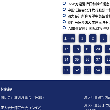
IASB对澄清折旧和摊销概
中国证监会公开发行股票审
四大会计所称希望中美监管
奥巴马任命SEC主席应具有
IASB建议修订国际财报准则
上一页
1
2
3
17
18
19
20
2
34
35
36
37
3
51
52
53
54
5
友情链接
国际会计准则理事会（IASB）
澳大利亚联邦内
澳大利亚会计准
亚太会计师联合会（CAPA）