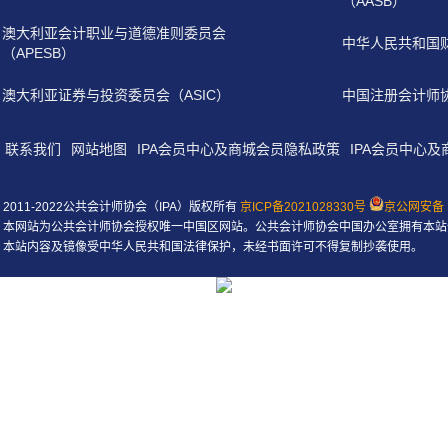
（AASB）
澳大利亚会计职业与道德准则委员会
中华人民共和国
（APESB）
澳大利亚证券与投资委员会（ASIC）
中国注册会计师
联系我们
网站地图
IPA会员中心及商城会员隐私政策
IPA会员中心
2011-2022公共会计师协会（IPA）版权所有
京ICP备2021028330号
京公网安备 1
本网站为公共会计师协会授权唯一中国区网站。公共会计师协会中国办公室拥有本站
本站内容及镜像受中华人民共和国法律保护，未经书面许可不得复制抄袭使用。