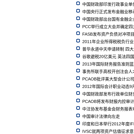
中国财政部印发行政事业单
中国央行正式发布金融业移
中国财政部出台国有金融企
PCC举行成立大会并确定四
FASB发布资产负债对冲项
2011年企业所得税税负行
普华永道中天申请转制 四
谷歌避税20亿美元 英法四
2013年国际财务报告准则
事务所联手高校开创注会人
PCAOB批评美大型会计公
2012年国际会计职业动态9
中国财政部发布行政单位财
PCAOB将发布财报内控审
中注协发布基金会财务报表
中国审计法律向左走
印度和日本举行2012年度I
IVSC就两项资产估值征求