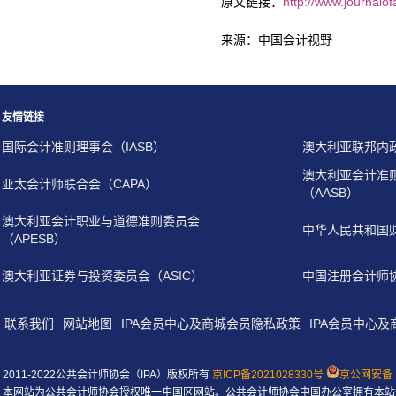
原文链接：
http://www.journal
来源：中国会计视野
友情链接
国际会计准则理事会（IASB）
澳大利亚联邦内
澳大利亚会计准
亚太会计师联合会（CAPA）
（AASB）
澳大利亚会计职业与道德准则委员会
中华人民共和国
（APESB）
澳大利亚证券与投资委员会（ASIC）
中国注册会计师
联系我们
网站地图
IPA会员中心及商城会员隐私政策
IPA会员中心
2011-2022公共会计师协会（IPA）版权所有
京ICP备2021028330号
京公网安备 1
本网站为公共会计师协会授权唯一中国区网站。公共会计师协会中国办公室拥有本站