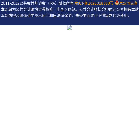
2011-2022公共会计师协会（IPA）版权所有
京ICP备2021028330号
京公网安备 1
本网站为公共会计师协会授权唯一中国区网站。公共会计师协会中国办公室拥有本站
本站内容及镜像受中华人民共和国法律保护，未经书面许可不得复制抄袭使用。