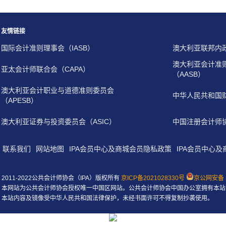
友情链接
国际会计准则理事会（IASB）
澳大利亚联邦内
澳大利亚会计准
亚太会计师联合会（CAPA）
（AASB）
澳大利亚会计职业与道德准则委员会
中华人民共和国
（APESB）
澳大利亚证券与投资委员会（ASIC）
中国注册会计师
联系我们
网站地图
IPA会员中心及商城会员隐私政策
IPA会员中心
2011-2022公共会计师协会（IPA）版权所有
京ICP备2021028330号
京公网安备 1
本网站为公共会计师协会授权唯一中国区网站。公共会计师协会中国办公室拥有本站
本站内容及镜像受中华人民共和国法律保护，未经书面许可不得复制抄袭使用。