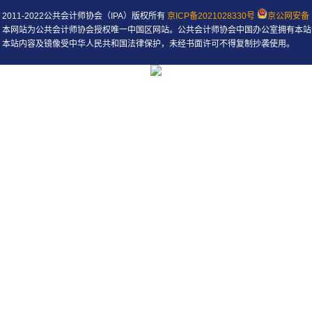
2011-2022公共会计师协会（IPA）版权所有
京ICP备2021028330号
京公网安备 1
本网站为公共会计师协会授权唯一中国区网站。公共会计师协会中国办公室拥有本站
本站内容及镜像受中华人民共和国法律保护，未经书面许可不得复制抄袭使用。