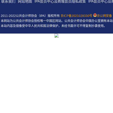
联系我们
网站地图
IPA会员中心及商城会员隐私政策
IPA会员中心
2011-2022公共会计师协会（IPA）版权所有
京ICP备2021028330号
京公网安备 1
本网站为公共会计师协会授权唯一中国区网站。公共会计师协会中国办公室拥有本站
本站内容及镜像受中华人民共和国法律保护，未经书面许可不得复制抄袭使用。