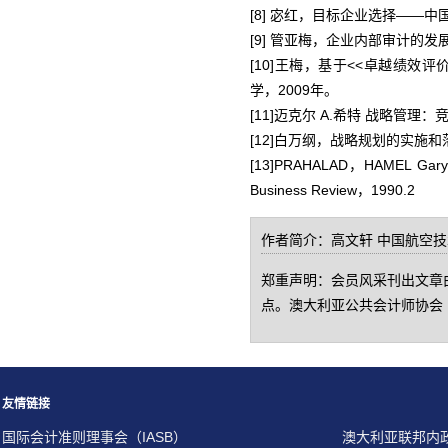
[8] 宓红，目标企业选择——
[9] 管亚梅，企业内部审计的
[10]王梅，基于<<卓越绩效
学，2009年。
[11]迈克尔 A.希特 战略管理
[12]白万纲，战略规划的实施和
[13]PRAHALAD，HAMEL Gary，Th
Business Review，1990.2
作者简介：高文轩 中国航空技
郑重声明：会员风采刊出文章由
点。澳大利亚公共会计师协会（
友情链接
国际会计准则理事会（IASB）
澳大利亚联邦内