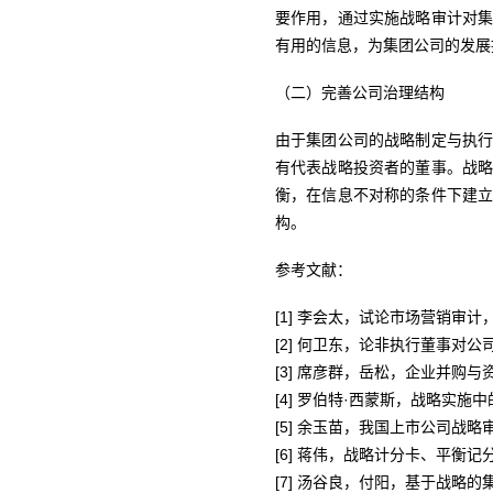
要作用，通过实施战略审计对
有用的信息，为集团公司的发展
（二）完善公司治理结构
由于集团公司的战略制定与执
有代表战略投资者的董事。战
衡，在信息不对称的条件下建
构。
参考文献：
[1] 李会太，试论市场营销审计
[2] 何卫东，论非执行董事对公
[3] 席彦群，岳松，企业并购
[4] 罗伯特·西蒙斯，战略实
[5] 余玉苗，我国上市公司战略
[6] 蒋伟，战略计分卡、平衡记
[7] 汤谷良，付阳，基于战略的