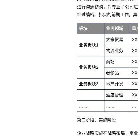
进行沟通访谈，对专业子公司
经过缜密、扎实的前期工作，具
板块
业务领域
重
大宗贸易
X
业务板块1
物流业务
X
商场
X
业务板块2
奢侈品
X
业务板块3
地产开发
X
酒店管理
X
… …
… …
…
第二阶段：实施阶段
企业战略实施在战略布局、商