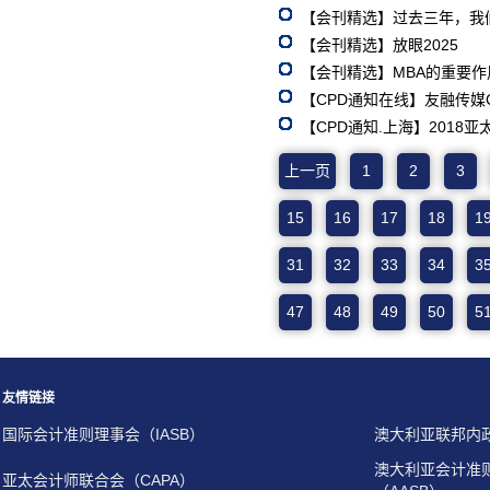
【会刊精选】过去三年，我
【会刊精选】放眼2025
【会刊精选】MBA的重要作
【CPD通知在线】友融传媒C
【CPD通知.上海】2018亚
上一页
1
2
3
15
16
17
18
1
31
32
33
34
3
47
48
49
50
5
友情链接
国际会计准则理事会（IASB）
澳大利亚联邦内
澳大利亚会计准
亚太会计师联合会（CAPA）