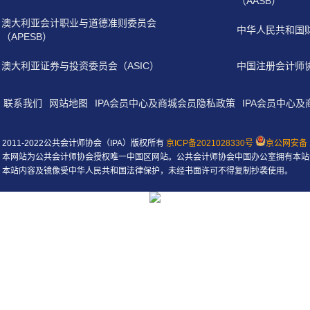
（AASB）
澳大利亚会计职业与道德准则委员会
中华人民共和国
（APESB）
澳大利亚证券与投资委员会（ASIC）
中国注册会计师
联系我们
网站地图
IPA会员中心及商城会员隐私政策
IPA会员中心
2011-2022公共会计师协会（IPA）版权所有
京ICP备2021028330号
京公网安备 1
本网站为公共会计师协会授权唯一中国区网站。公共会计师协会中国办公室拥有本站
本站内容及镜像受中华人民共和国法律保护，未经书面许可不得复制抄袭使用。