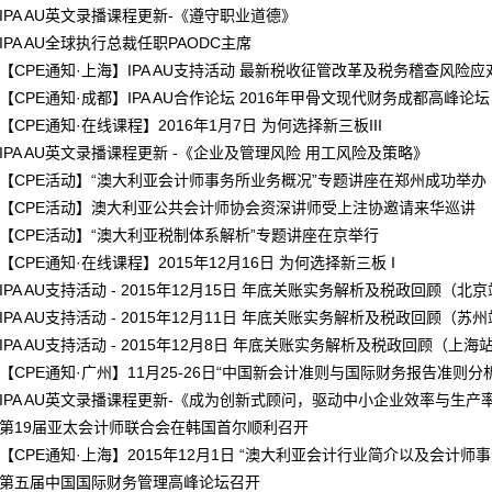
IPA AU英文录播课程更新-《遵守职业道德》
IPA AU全球执行总裁任职PAODC主席
【CPE通知·上海】IPA AU支持活动 最新税收征管改革及税务稽查风险
【CPE通知·成都】IPA AU合作论坛 2016年甲骨文现代财务成都高峰论坛
【CPE通知·在线课程】2016年1月7日 为何选择新三板III
IPA AU英文录播课程更新 -《企业及管理风险 用工风险及策略》
【CPE活动】“澳大利亚会计师事务所业务概况”专题讲座在郑州成功举办
【CPE活动】澳大利亚公共会计师协会资深讲师受上注协邀请来华巡讲
【CPE活动】“澳大利亚税制体系解析”专题讲座在京举行
【CPE通知·在线课程】2015年12月16日 为何选择新三板 I
IPA AU支持活动 - 2015年12月15日 年底关账实务解析及税政回顾（北
IPA AU支持活动 - 2015年12月11日 年底关账实务解析及税政回顾（苏
IPA AU支持活动 - 2015年12月8日 年底关账实务解析及税政回顾（上海
【CPE通知·广州】11月25-26日“中国新会计准则与国际财务报告准则
IPA AU英文录播课程更新-《成为创新式顾问，驱动中小企业效率与生产
第19届亚太会计师联合会在韩国首尔顺利召开
【CPE通知·上海】2015年12月1日 “澳大利亚会计行业简介以及会计
第五届中国国际财务管理高峰论坛召开