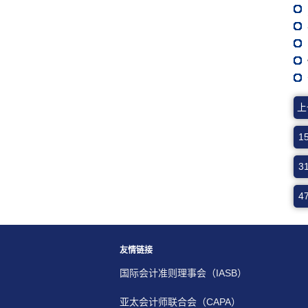
上
1
3
4
友情链接
国际会计准则理事会（IASB）
亚太会计师联合会（CAPA）