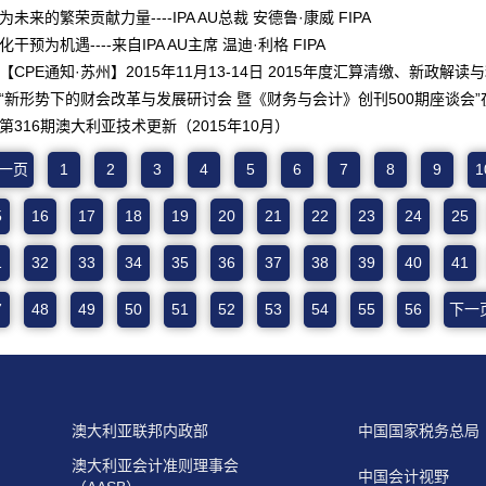
为未来的繁荣贡献力量----IPA AU总裁 安德鲁·康威 FIPA
化干预为机遇----来自IPA AU主席 温迪·利格 FIPA
【CPE通知·苏州】2015年11月13-14日 2015年度汇算清缴、新政解读
“新形势下的财会改革与发展研讨会 暨《财务与会计》创刊500期座谈会
第316期澳大利亚技术更新（2015年10月）
一页
1
2
3
4
5
6
7
8
9
1
5
16
17
18
19
20
21
22
23
24
25
1
32
33
34
35
36
37
38
39
40
41
7
48
49
50
51
52
53
54
55
56
下一
澳大利亚联邦内政部
中国国家税务总局
澳大利亚会计准则理事会
中国会计视野