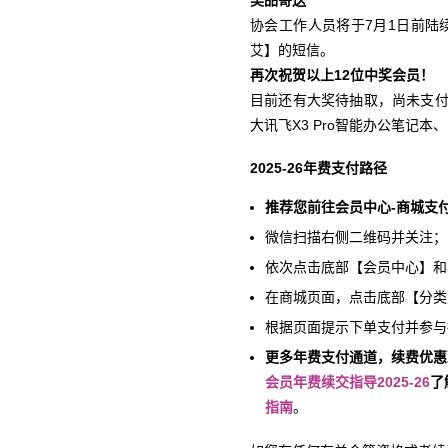
奖品寄送
协会工作人员将于7月1日前
艾】的短信。
再次祝贺以上12位中奖会员！
目前还有大奖待抽取，尚未支
大讯飞X3 Pro智能办公笔记本
2025-26
年费支付路径
推荐您前往会员中心-商城支
微信扫描右侧二维码并关注；
依次点击底部【会员中心】和
在商城页面，点击底部【分类】
根据页面提示下单支付并参与
更多年费支付通道，续费优惠
会员年费续交指导
2025-26
了
指南
。