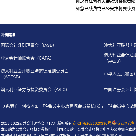
如您有任何有关会籍资格或者续
如您已续费或已经安排将要续费
友情链接
国际会计准则理事会（IASB）
澳大利亚联邦内
澳大利亚会计准
亚太会计师联合会（CAPA）
（AASB）
澳大利亚会计职业与道德准则委员会
中华人民共和国
（APESB）
澳大利亚证券与投资委员会（ASIC）
中国注册会计师
联系我们
网站地图
IPA会员中心及商城会员隐私政策
IPA会员中心
2011-2022公共会计师协会（IPA）版权所有
京ICP备2021028330号
京公网安备 1
本网站为公共会计师协会授权唯一中国区网站。公共会计师协会中国办公室拥有本站
本站内容及镜像受中华人民共和国法律保护，未经书面许可不得复制抄袭使用。