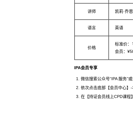
讲师
凯莉·乔恩（
语言
英语
标准价：￥
价格
会员：¥5
IPA会员专享
微信搜索公众号“IPA 服务
依次点击底部【会员中心】-
在【持证会员线上CPD课程