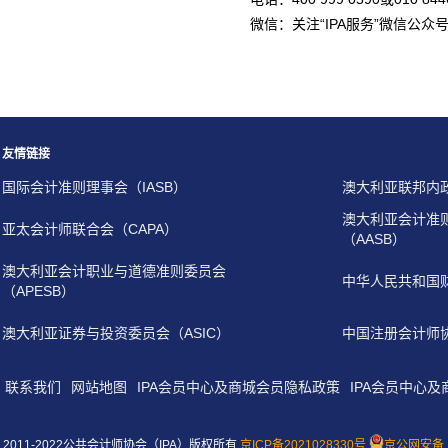
微信：关注“IPA服务”微信公众
友情链接
国际会计准则理事会（IASB）
澳大利亚联邦内
澳大利亚会计准
亚太会计师联合会（CAPA）
（AASB）
澳大利亚会计职业与道德准则委员会
中华人民共和国
（APESB）
澳大利亚证券与投资委员会（ASIC）
中国注册会计师
联系我们
网站地图
IPA会员中心及商城会员隐私政策
IPA会员中心
2011-2022公共会计师协会（IPA）版权所有
京ICP备2021028330号
京公网安备 1