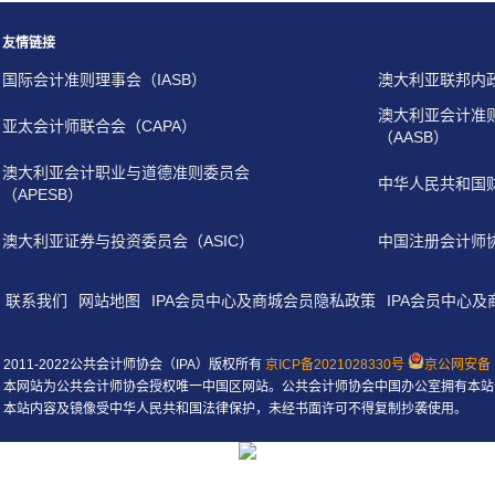
友情链接
国际会计准则理事会（IASB）
澳大利亚联邦内
澳大利亚会计准
亚太会计师联合会（CAPA）
（AASB）
澳大利亚会计职业与道德准则委员会
中华人民共和国
（APESB）
澳大利亚证券与投资委员会（ASIC）
中国注册会计师
联系我们
网站地图
IPA会员中心及商城会员隐私政策
IPA会员中心
2011-2022公共会计师协会（IPA）版权所有
京ICP备2021028330号
京公网安备 1
本网站为公共会计师协会授权唯一中国区网站。公共会计师协会中国办公室拥有本站
本站内容及镜像受中华人民共和国法律保护，未经书面许可不得复制抄袭使用。