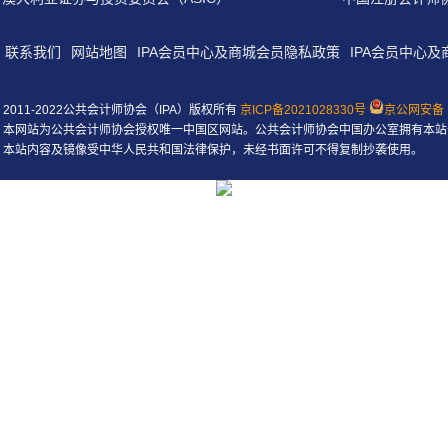
联系我们
网站地图
IPA会员中心及商城会员隐私政策
IPA会员中心
2011-2022公共会计师协会（IPA）版权所有
京ICP备2021028330号
京公网安备 1
本网站为公共会计师协会授权唯一中国区网站。公共会计师协会中国办公室拥有本站
本站内容及镜像受中华人民共和国法律保护，未经书面许可不得复制抄袭使用。