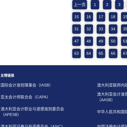
上一页
1
2
3
15
16
17
18
1
31
32
33
34
3
47
48
49
50
5
63
64
65
66
6
友情链接
国际会计准则理事会（IASB）
澳大利亚联邦内
澳大利亚会计准
亚太会计师联合会（CAPA）
（AASB）
澳大利亚会计职业与道德准则委员会
中华人民共和国
（APESB）
澳大利亚证券与投资委员会（ASIC）
中国注册会计师