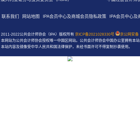
联系我们
网站地图
IPA会员中心及商城会员隐私政策
IPA会员中心
2011-2022公共会计师协会（IPA）版权所有
京ICP备2021028330号
京公网安备 1
本网站为公共会计师协会授权唯一中国区网站。公共会计师协会中国办公室拥有本站
本站内容及镜像受中华人民共和国法律保护，未经书面许可不得复制抄袭使用。