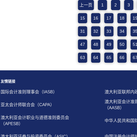
上一页
1
2
3
15
16
17
18
1
31
32
33
34
3
47
48
49
50
5
63
64
65
66
6
友情链接
国际会计准则理事会（IASB）
澳大利亚联邦内
澳大利亚会计准
亚太会计师联合会（CAPA）
（AASB）
澳大利亚会计职业与道德准则委员会
中华人民共和国
（APESB）
澳大利亚证券与投资委员会（ASIC）
中国注册会计师