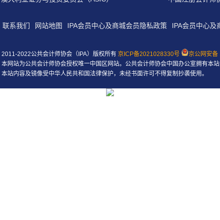
联系我们
网站地图
IPA会员中心及商城会员隐私政策
IPA会员中心
2011-2022公共会计师协会（IPA）版权所有
京ICP备2021028330号
京公网安备 1
本网站为公共会计师协会授权唯一中国区网站。公共会计师协会中国办公室拥有本站
本站内容及镜像受中华人民共和国法律保护，未经书面许可不得复制抄袭使用。