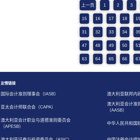
上一页
1
2
3
15
16
17
18
1
31
32
33
34
3
47
48
49
50
5
63
64
65
66
6
友情链接
国际会计准则理事会（IASB）
澳大利亚联邦内
澳大利亚会计准
亚太会计师联合会（CAPA）
（AASB）
澳大利亚会计职业与道德准则委员会
中华人民共和国
（APESB）
澳大利亚证券与投资委员会（ASIC）
中国注册会计师