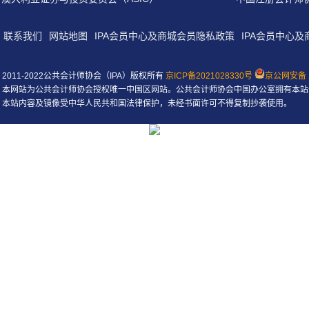
联系我们
网站地图
IPA会员中心及商城会员隐私政策
IPA会员中心
2011-2022公共会计师协会（IPA）版权所有
京ICP备2021028330号
京公网安备 1
本网站为公共会计师协会授权唯一中国区网站。公共会计师协会中国办公室拥有本站
本站内容及镜像受中华人民共和国法律保护，未经书面许可不得复制抄袭使用。