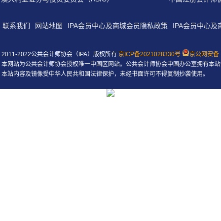
联系我们
网站地图
IPA会员中心及商城会员隐私政策
IPA会员中心
2011-2022公共会计师协会（IPA）版权所有
京ICP备2021028330号
京公网安备 1
本网站为公共会计师协会授权唯一中国区网站。公共会计师协会中国办公室拥有本站
本站内容及镜像受中华人民共和国法律保护，未经书面许可不得复制抄袭使用。