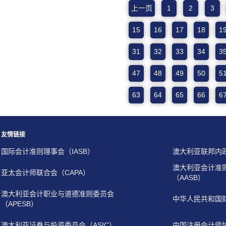
上一页
1
2
3
15
16
17
18
1
31
32
33
34
3
47
48
49
50
5
63
64
65
66
6
友情链接
国际会计准则理事会（IASB）
澳大利亚联邦内
澳大利亚会计准
亚太会计师联合会（CAPA）
（AASB）
澳大利亚会计职业与道德准则委员会
中华人民共和国
（APESB）
澳大利亚证券与投资委员会（ASIC）
中国注册会计师