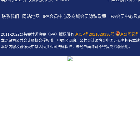
联系我们
网站地图
IPA会员中心及商城会员隐私政策
IPA会员中心
2011-2022公共会计师协会（IPA）版权所有
京ICP备2021028330号
京公网安备 1
本网站为公共会计师协会授权唯一中国区网站。公共会计师协会中国办公室拥有本站
本站内容及镜像受中华人民共和国法律保护，未经书面许可不得复制抄袭使用。