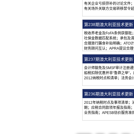
有关企业亏损弥补的讨论文件；A
有关场外关联方交易转移禁令延
第238期澳大利亚技术更新（
税收养老金及FoFA条例获御批
社保金数据匹配系统；承包及清
合理旅行膳食补贴明确；ATO计
财务顾问互认；APRA提议合
第237期澳大利亚技术更新（
会计师豁免及SMSF审计注册通
船税扣除优惠并非“鲁莽之举”
2012纳税时点和清单；法务会
第236期澳大利亚技术更新（
2012年纳税时点及事项清单
期；应税合同款项年报及指南；T
业务指南；APESB估价服务准