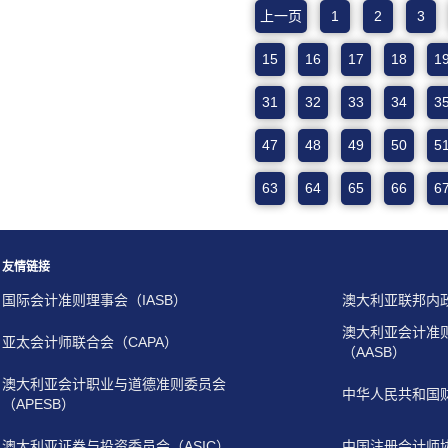
上一页
1
2
3
15
16
17
18
1
31
32
33
34
3
47
48
49
50
5
63
64
65
66
6
友情链接
国际会计准则理事会（IASB）
澳大利亚联邦内
澳大利亚会计准
亚太会计师联合会（CAPA）
（AASB）
澳大利亚会计职业与道德准则委员会
中华人民共和国
（APESB）
澳大利亚证券与投资委员会（ASIC）
中国注册会计师