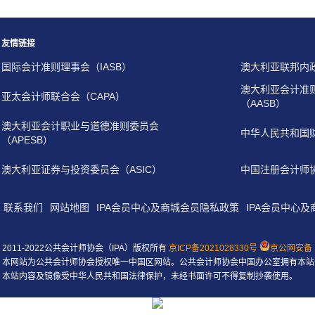
友情链接
国际会计准则理事会（IASB）
澳大利亚联邦内
澳大利亚会计准
亚太会计师联合会（CAPA）
（AASB）
澳大利亚会计职业与道德准则委员会
中华人民共和国
（APESB）
澳大利亚证券与投资委员会（ASIC）
中国注册会计师
联系我们
网站地图
IPA会员中心及商城会员隐私政策
IPA会员中心
2011-2022公共会计师协会（IPA）版权所有
京ICP备2021028330号
京公网安备 1
本网站为公共会计师协会授权唯一中国区网站。公共会计师协会中国办公室拥有本站
本站内容及镜像受中华人民共和国法律保护，未经书面许可不得复制抄袭使用。