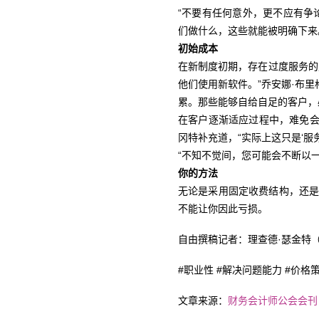
“不要有任何意外，更不应有争论。
们做什么，这些就能被明确下来
初始成本
在新制度初期，存在过度服务的
他们使用新软件。”乔安娜·布里格
累。那些能够自给自足的客户，
在客户逐渐适应过程中，难免会
冈特补充道，“实际上这只是‘服
“不知不觉间，您可能会不断以
你的方法
无论是采用固定收费结构，还
不能让你因此亏损。
自由撰稿记者：理查德·瑟金特（Rich
#职业性 #解决问题能力 #价格策略 #
文章来源：
财务会计师公会会刊《财务